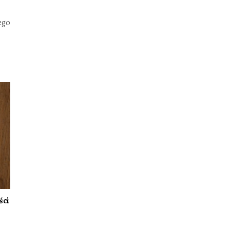
ego
ści