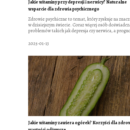
Jakie witaminy przy depresji i nerwicy? Naturalne
wsparcie dla zdrowia psychicznego
Zdrowie psychiczne to temat, który zyskuje na znac
w dzisiejszym świecie. Coraz więcej osób doświadcz
problemów takich jak depresja czy nerwica, a progno
2025-01-13
Jakie witaminy zawiera ogórek? Korzyści dla zdrow
wartości odżywcze