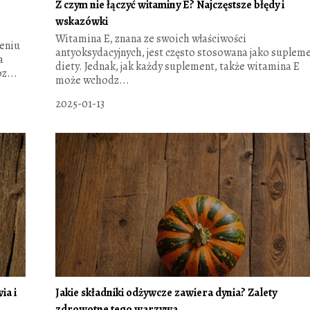
Z czym nie łączyć witaminy E? Najczęstsze błędy i
wskazówki
Witamina E, znana ze swoich właściwości
zeniu
antyoksydacyjnych, jest często stosowana jako suplem
a
diety. Jednak, jak każdy suplement, także witamina E
z...
może wchodz...
2025-01-13
ia i
Jakie składniki odżywcze zawiera dynia? Zalety
zdrowotne tego warzywa.