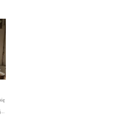
się
...