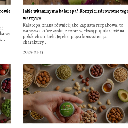
rowie
Jakie witaminy ma kalarepa? Korzyści zdrowotne teg
warzywa
Kalarepa, znana również jako kapusta rzepakowa, to
nt
warzywo, które zyskuje coraz większą popularność na
ekarzy
polskich stołach. Jej chrupiąca konsystencja i
...
charaktery...
2025-01-13