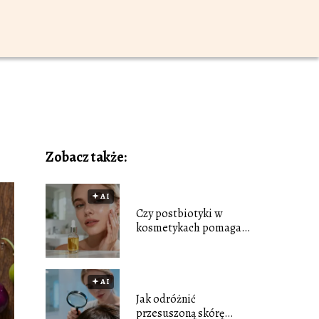
Zobacz także:
🟅 AI
Czy postbiotyki w
kosmetykach pomagają
odbudować mikrobiom
skóry?
🟅 AI
Jak odróżnić
przesuszoną skórę