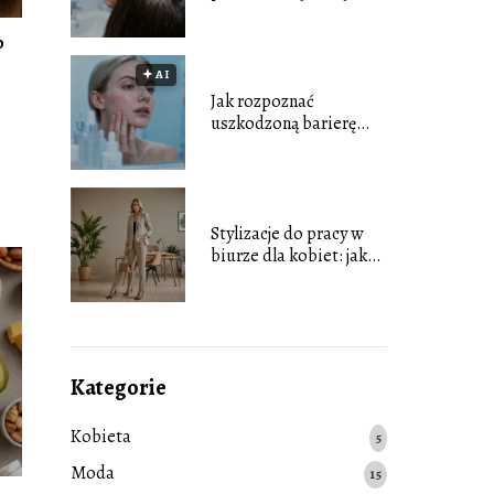
głowy od łupieżu
tłustego?
o
🟅 AI
Jak rozpoznać
uszkodzoną barierę
hydrolipidową przy
cerze tłustej?
Stylizacje do pracy w
biurze dla kobiet: jak
wyglądać
profesjonalnie i modnie
Kategorie
Kobieta
5
Moda
15