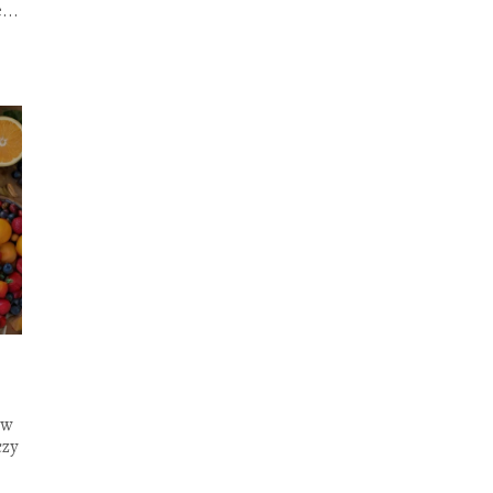
...
 w
czy