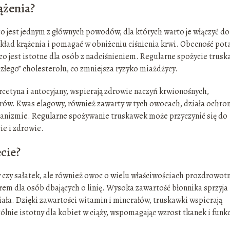
ążenia?
o jest jednym z głównych powodów, dla których warto je włączyć do
ład krążenia i pomagać w obniżeniu ciśnienia krwi. Obecność pot
 co jest istotne dla osób z nadciśnieniem. Regularne spożycie trus
łego” cholesterolu, co zmniejsza ryzyko miażdżycy.
cetyna i antocyjany, wspierają zdrowie naczyń krwionośnych,
torów. Kwas elagowy, również zawarty w tych owocach, działa ochro
ganizmie. Regularne spożywanie truskawek może przyczynić się do
ie i zdrowie.
cie?
 czy sałatek, ale również owoc o wielu właściwościach prozdrowot
rem dla osób dbających o linię. Wysoka zawartość błonnika sprzyja
ała. Dzięki zawartości witamin i minerałów, truskawki wspierają
ólnie istotny dla kobiet w ciąży, wspomagając wzrost tkanek i funkc