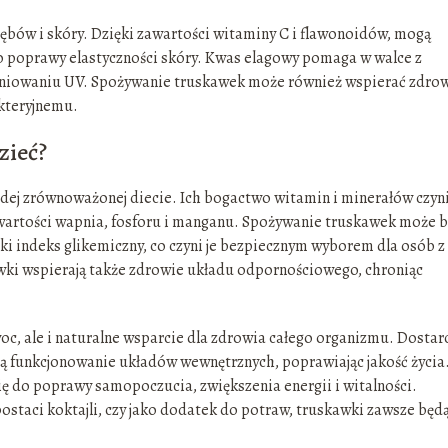
ębów i skóry. Dzięki zawartości witaminy C i flawonoidów, mogą
o poprawy elastyczności skóry. Kwas elagowy pomaga w walce z
eniowaniu UV. Spożywanie truskawek może również wspierać zdro
akteryjnemu.
zieć?
żdej zrównoważonej diecie. Ich bogactwo witamin i minerałów czyni
wartości wapnia, fosforu i manganu. Spożywanie truskawek może b
ki indeks glikemiczny, co czyni je bezpiecznym wyborem dla osób z
i wspierają także zdrowie układu odpornościowego, chroniąc
oc, ale i naturalne wsparcie dla zdrowia całego organizmu. Dostar
ą funkcjonowanie układów wewnętrznych, poprawiając jakość życia
ę do poprawy samopoczucia, zwiększenia energii i witalności.
postaci koktajli, czy jako dodatek do potraw, truskawki zawsze będ