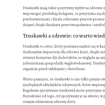
Truskawki mają także pozytywny wpływ na zdrowie z
wspomagać produkcję kolagenu, co przyczynia się d
przebarwieniami i działa ochronnie przeciw promi
dziąseł, dzięki działaniu przeciwzapalnemu i antyb
Truskawki a zdrowie: co warto wied
Truskawki to owoc, który powinien znaleźć się w ka
doskonałym wsparciem dla zdrowia kości, dzięki za
również korzystne dla diabetyków, ze względu na nis
zaburzeniami gospodarki węglowodanowej. Truskawk
organizm przed infekcjami i chorobami.
Warto pamiętać, że truskawki to nie tylko pyszny ow
niezbędnych składników odżywczych, które wspieraj
Regularne spożywanie truskawek może przyczynić si
Niezależnie od tego, czy spożywamy je na świeżo, w 
cennym elementem zdrowej diety.