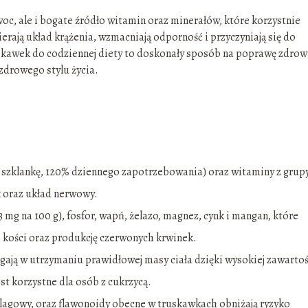
c, ale i bogate źródło witamin oraz minerałów, które korzystnie
rają układ krążenia, wzmacniają odporność i przyczyniają się do
kawek do codziennej diety to doskonały sposób na poprawę zdrowi
zdrowego stylu życia.
 szklankę, 120% dziennego zapotrzebowania) oraz witaminy z grup
ok oraz układ nerwowy.
3 mg na 100 g), fosfor, wapń, żelazo, magnez, cynk i mangan, które
 kości oraz produkcję czerwonych krwinek.
gają w utrzymaniu prawidłowej masy ciała dzięki wysokiej zawartoś
est korzystne dla osób z cukrzycą.
elagowy, oraz flawonoidy obecne w truskawkach obniżają ryzyko