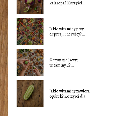
kalarepa? Korzyści
zdrowotne tego
warzywa
Jakie witaminy przy
depresji i nerwicy?
Naturalne wsparcie dla
zdrowia psychicznego
Z czym nie łączyć
witaminy E?
Najczęstsze błędy i
wskazówki
Jakie witaminy zawiera
ogórek? Korzyści dla
zdrowia i wartości
odżywcze