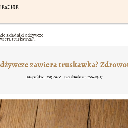
ORADNIK
kie składniki odżywcze
awiera truskawka?
drowotne zalety owocu
 odżywcze zawiera truskawka? Zdrowo
Data publikacji: 2025-01-10
Data aktualizacji: 2026-03-27