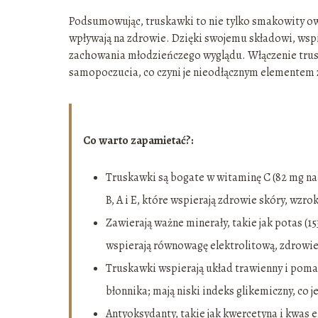
Podsumowując, truskawki to nie tylko smakowity owo
wpływają na zdrowie. Dzięki swojemu składowi, wspie
zachowania młodzieńczego wyglądu. Włączenie trus
samopoczucia, co czyni je nieodłącznym elementem 
Co warto zapamietać?:
Truskawki są bogate w witaminę C (82 mg na
B, A i E, które wspierają zdrowie skóry, wzr
Zawierają ważne minerały, takie jak potas (15
wspierają równowagę elektrolitową, zdrowie
Truskawki wspierają układ trawienny i poma
błonnika; mają niski indeks glikemiczny, co j
Antyoksydanty, takie jak kwercetyna i kwas 