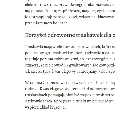
elektrolitowej oraz prawidłowego funkcjonowania m
mg potasu. Fosfor, wapń, żelazo, magnez, cynk i ma
fosfor wspierają zdrowie kości, żelazo jest kluczo
przemiany metaboliczne.
Korzyści zdrowotne truskawek dla
Truskawki mają wiele korzyści zdrowotnych, które cz
pokarmowego, truskawki wspierają zdrowie układu 
reguluje poziom cukru we krwi, co jest szczególnie i
oznacza, że nie powodują gwałtownych skoków pozio
jak kwercetyna, kwas elagowy i antocyjany, które sp
Witamina C, obecna w truskawkach, działa jako sil
rodniki. Kwas elagowy wspiera układ odpornościow
truskawkach pomagają obniżyć ryzyko chorób serco
o zdrowie serca. Spożywanie truskawek może równi
wspiera układ krążenia.