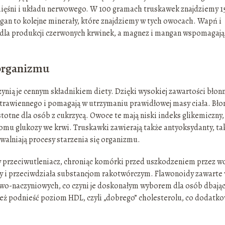
ięśni i układu nerwowego. W 100 gramach truskawek znajdziemy 1
ngan to kolejne minerały, które znajdziemy w tych owocach. Wapń i
we dla produkcji czerwonych krwinek, a magnez i mangan wspomagają
 organizmu
ynią je cennym składnikiem diety. Dzięki wysokiej zawartości błon
trawiennego i pomagają w utrzymaniu prawidłowej masy ciała. Bło
stotne dla osób z cukrzycą. Owoce te mają niski indeks glikemiczny,
mu glukozy we krwi. Truskawki zawierają także antyoksydanty, ta
owalniają procesy starzenia się organizmu.
ny przeciwutleniacz, chroniąc komórki przed uszkodzeniem przez w
y i przeciwdziała substancjom rakotwórczym. Flawonoidy zawarte
wo-naczyniowych, co czyni je doskonałym wyborem dla osób dbają
eż podnieść poziom HDL, czyli „dobrego” cholesterolu, co dodatk