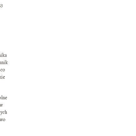
53
nika
nnik
 co
kie
olne
 w
cych
owo