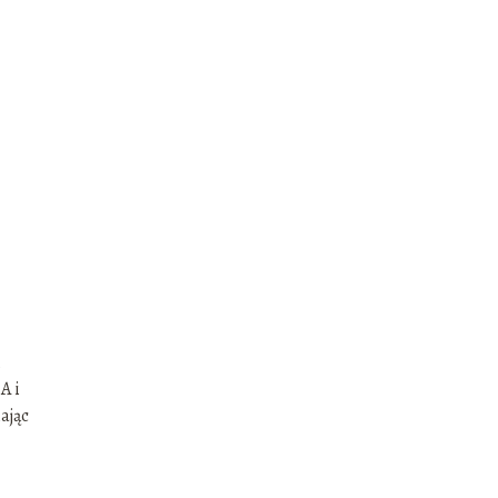
,
A i
ając