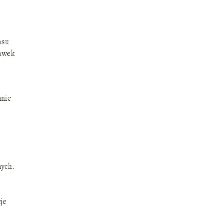
asu
kawek
nnie
nych.
je