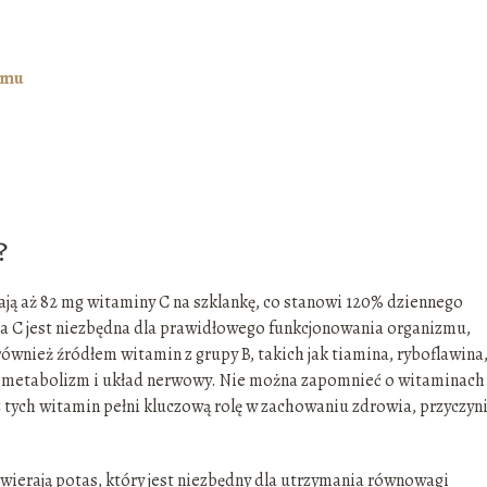
zmu
?
ją aż 82 mg witaminy C na szklankę, co stanowi 120% dziennego
a C jest niezbędna dla prawidłowego funkcjonowania organizmu,
również źródłem witamin z grupy B, takich jak tiamina, ryboflawina
ją metabolizm i układ nerwowy. Nie można zapomnieć o witaminach 
 z tych witamin pełni kluczową rolę w zachowaniu zdrowia, przyczyni
wierają potas, który jest niezbędny dla utrzymania równowagi