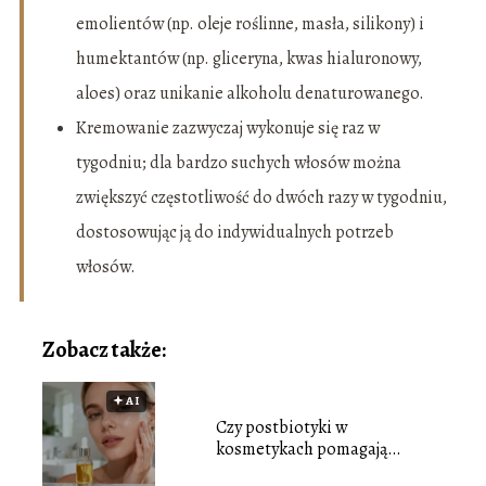
emolientów (np. oleje roślinne, masła, silikony) i
humektantów (np. gliceryna, kwas hialuronowy,
aloes) oraz unikanie alkoholu denaturowanego.
Kremowanie zazwyczaj wykonuje się raz w
tygodniu; dla bardzo suchych włosów można
zwiększyć częstotliwość do dwóch razy w tygodniu,
dostosowując ją do indywidualnych potrzeb
włosów.
Zobacz także:
🟅 AI
Czy postbiotyki w
kosmetykach pomagają
odbudować mikrobiom skóry?