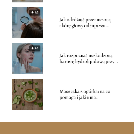
🟅 AI
Jak odróżnić przesuszoną
skórę głowy od łupieżu
tłustego?
🟅 AI
Jak rozpoznać uszkodzoną
barierę hydrolipidową przy
cerze tłustej?
Maseczka z ogórka: na co
pomaga i jakie ma
właściwości?