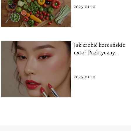
włosów
2025-01-10
Jak zrobić koreańskie
usta? Praktyczny
poradnik krok po
kroku
2025-01-10