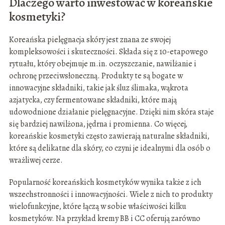
Dlaczego warto inwestować w koreańskie
kosmetyki?
Koreańska pielęgnacja skóry jest znana ze swojej
kompleksowości i skuteczności. Składa się z 10-etapowego
rytuału, który obejmuje m.in. oczyszczanie, nawilżanie i
ochronę przeciwsłoneczną. Produkty te są bogate w
innowacyjne składniki, takie jak śluz ślimaka, wąkrota
azjatycka, czy fermentowane składniki, które mają
udowodnione działanie pielęgnacyjne. Dzięki nim skóra staje
się bardziej nawilżona, jędrna i promienna. Co więcej,
koreańskie kosmetyki często zawierają naturalne składniki,
które są delikatne dla skóry, co czyni je idealnymi dla osób o
wrażliwej cerze.
Popularność koreańskich kosmetyków wynika także z ich
wszechstronności i innowacyjności. Wiele z nich to produkty
wielofunkcyjne, które łączą w sobie właściwości kilku
kosmetyków. Na przykład kremy BB i CC oferują zarówno