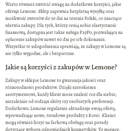
Warto również zwrócić uwagę na dodatkowe korzyści, jakie
oferuje Lemone. Sklep zapewnia bezpłatną wysyłkę oraz
możliwość zwrotów do 30 dni na terenie Polski, co znacząco
ułatwia zakupy. Dla tych, którzy cenią sobie elastyczność
finansową, dostępna jest także usługa PayPo, pozwalająca na
opłacenie zakupów nawet 60 dni po ich dokonaniu.
Wszystkie te udogodnienia sprawiają, że zakupy w Lemone są
nie tylko wygodne, ale i bezpieczne.
Jakie są korzyści z zakupów w Lemone?
Zakupy w sklepie Lemone to gwarancja jakości oraz
różnorodności produktów. Dzięki szerokiemu
asortymentowi, każdy klient może znaleźć coś dla siebie,
niezależnie od rodzaju skóry czy osobistych preferencji.
Dodatkowo, Lemone regularnie aktualizuje swoją ofertę,
wprowadzając nowe, trendowe produkty z Korei. Klienci
mogą również liczyć na fachową obsługę oraz porady
dotyczące wyboru odpowiednich kosmetyków. To miejsce,