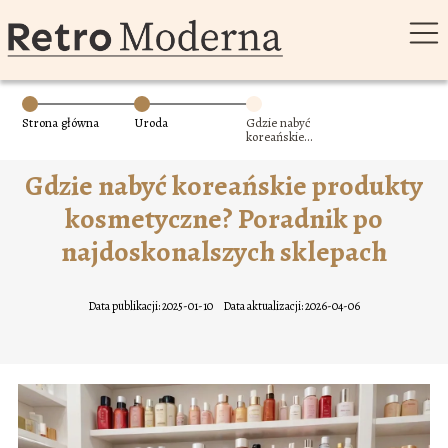
Strona główna
Uroda
Gdzie nabyć
koreańskie
produkty
kosmetyczne?
Gdzie nabyć koreańskie produkty
Poradnik po
najdoskonalszych
sklepach
kosmetyczne? Poradnik po
najdoskonalszych sklepach
Data publikacji: 2025-01-10
Data aktualizacji: 2026-04-06