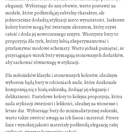
elegancji. Wybierając do niej obuwie, warto postawić na
modele, które podkreślą jej subtelny charakter, ale
jednocześnie dodadzą stylizacji nieco wyrazistości. Jaskrawe
kolory butów mogą być świetnym akcentem, który ożywi
całość i doda jej nowoczesnego sznytu. Wzorzyste buty to
propozycja dla tych, którzy lubią eksperymentować i
przełamywać modowe schematy. Warto jednak pamiętać, że
przyciągające wzrok buty wymagają stonowanych dodatków,
aby zachować równowagę w stylizacji.
Dla miłośników klasyki i stonowanych kolorów, idealnym
wyborem będą buty w odcieniach nude, które doskonale
komponują się z białą sukienką, dodając jej elegancji i
delikatności. Pastelowe kolory to kolejna propozycja, która
nada stylizacji świeżości i lekkości, idealnej na wiosenne i
letnie dni. Wybierając buty do minimalistycznej sukienki,
warto także zwrócić uwagę na ich fason i materiał. Proste
linie i wysokiej jakości materiały podkreślą elegancję całej