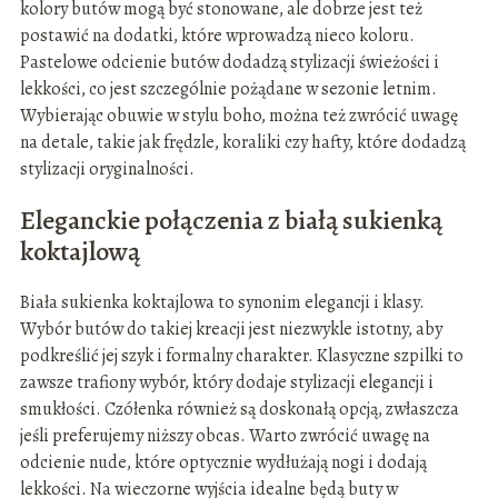
kolory butów mogą być stonowane, ale dobrze jest też
postawić na dodatki, które wprowadzą nieco koloru.
Pastelowe odcienie butów dodadzą stylizacji świeżości i
lekkości, co jest szczególnie pożądane w sezonie letnim.
Wybierając obuwie w stylu boho, można też zwrócić uwagę
na detale, takie jak frędzle, koraliki czy hafty, które dodadzą
stylizacji oryginalności.
Eleganckie połączenia z białą sukienką
koktajlową
Biała sukienka koktajlowa to synonim elegancji i klasy.
Wybór butów do takiej kreacji jest niezwykle istotny, aby
podkreślić jej szyk i formalny charakter. Klasyczne szpilki to
zawsze trafiony wybór, który dodaje stylizacji elegancji i
smukłości. Czółenka również są doskonałą opcją, zwłaszcza
jeśli preferujemy niższy obcas. Warto zwrócić uwagę na
odcienie nude, które optycznie wydłużają nogi i dodają
lekkości. Na wieczorne wyjścia idealne będą buty w