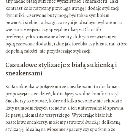
aby nadać białej sukience wyrazistości i charakteru. Taki
kontrast kolorystyczny przyciąga uwagę i dodaje stylizacji
dynamiki. Czerwone buty mogą być także symbolem
pewności siebie i odwagi, co czyni je idealnym wyborem na
wieczorne wyjścia czy specjalne okazje. Dla osób
preferujących stonowane akcenty, dobrym rozwiązaniem
będą czerwone dodatki, takie jak torebka czy biżuteria, które
dopełnią całości, nie przytłaczając stylizacji.
Casualowe stylizacje z białą sukienką i
sneakersami
Biała sukienka w połączeniu ze sneakersami to doskonała
propozycja na co dzień, która łączy w sobie komfort i styl.
Sneakersy to obuwie, które od kilku sezonów nie schodzi z
listy najmodniejszych trendów, a ich uniwersalność sprawia,
że pasują niemal do wszystkiego. Wybierając białe lub
pastelowe sneakersy, możemy stworzyć świeżą i delikatną
stylizację, idealną na wiosenne spacery czy spotkania ze