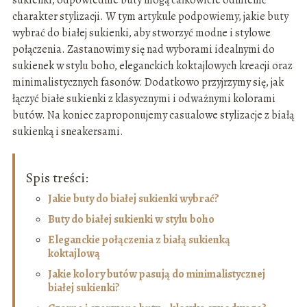
sukienki, odpowiednie buty mogą całkowicie odmienić
charakter stylizacji. W tym artykule podpowiemy, jakie buty
wybrać do białej sukienki, aby stworzyć modne i stylowe
połączenia. Zastanowimy się nad wyborami idealnymi do
sukienek w stylu boho, eleganckich koktajlowych kreacji oraz
minimalistycznych fasonów. Dodatkowo przyjrzymy się, jak
łączyć białe sukienki z klasycznymi i odważnymi kolorami
butów. Na koniec zaproponujemy casualowe stylizacje z białą
sukienką i sneakersami.
Spis treści:
Jakie buty do białej sukienki wybrać?
Buty do białej sukienki w stylu boho
Eleganckie połączenia z białą sukienką
koktajlową
Jakie kolory butów pasują do minimalistycznej
białej sukienki?