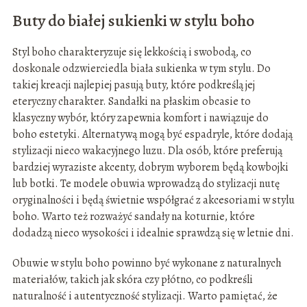
Buty do białej sukienki w stylu boho
Styl boho charakteryzuje się lekkością i swobodą, co
doskonale odzwierciedla biała sukienka w tym stylu. Do
takiej kreacji najlepiej pasują buty, które podkreślą jej
eteryczny charakter. Sandałki na płaskim obcasie to
klasyczny wybór, który zapewnia komfort i nawiązuje do
boho estetyki. Alternatywą mogą być espadryle, które dodają
stylizacji nieco wakacyjnego luzu. Dla osób, które preferują
bardziej wyraziste akcenty, dobrym wyborem będą kowbojki
lub botki. Te modele obuwia wprowadzą do stylizacji nutę
oryginalności i będą świetnie współgrać z akcesoriami w stylu
boho. Warto też rozważyć sandały na koturnie, które
dodadzą nieco wysokości i idealnie sprawdzą się w letnie dni.
Obuwie w stylu boho powinno być wykonane z naturalnych
materiałów, takich jak skóra czy płótno, co podkreśli
naturalność i autentyczność stylizacji. Warto pamiętać, że