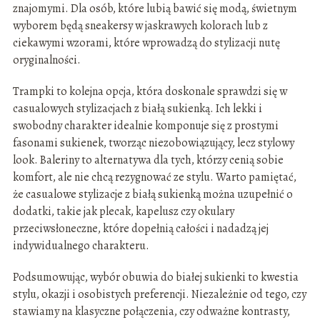
znajomymi. Dla osób, które lubią bawić się modą, świetnym
wyborem będą sneakersy w jaskrawych kolorach lub z
ciekawymi wzorami, które wprowadzą do stylizacji nutę
oryginalności.
Trampki to kolejna opcja, która doskonale sprawdzi się w
casualowych stylizacjach z białą sukienką. Ich lekki i
swobodny charakter idealnie komponuje się z prostymi
fasonami sukienek, tworząc niezobowiązujący, lecz stylowy
look. Baleriny to alternatywa dla tych, którzy cenią sobie
komfort, ale nie chcą rezygnować ze stylu. Warto pamiętać,
że casualowe stylizacje z białą sukienką można uzupełnić o
dodatki, takie jak plecak, kapelusz czy okulary
przeciwsłoneczne, które dopełnią całości i nadadzą jej
indywidualnego charakteru.
Podsumowując, wybór obuwia do białej sukienki to kwestia
stylu, okazji i osobistych preferencji. Niezależnie od tego, czy
stawiamy na klasyczne połączenia, czy odważne kontrasty,