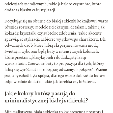
odcieniach metalicznych, takie jak złoto czy srebro, które
dodadzą blasku całej stylizacji.
Decydując się na obuwie do białej sukienki koktajlowej, warto
również rozważyć modele z ciekawymi detalami, takimi jak
kokardy, kryształki czy subtelne zdobienia. Takie akcenty
sprawią, że stylizacja nabierze wyjątkowego charakteru. Dla
odważnych osób, które lubią eksperymentować z modą,
świetnym wyborem będą buty w intensywnych kolorach,
które przełamią klasykę bieli i dodadzą stylizacji
wyrazistości. Czerwone buty to propozycja dla tych, którzy
lubią się wyróżniać i nie boją się odważnych połączeń. Ważne
jest, aby całość była spójna, dlatego warto dobrać do butów
odpowiednie dodatki, takie jak torebka czy biżuteria.
Jakie kolory butów pasują do
minimalistycznej białej sukienki?
Minimalistyczna biała sukienka to kwintesencja prostoty i