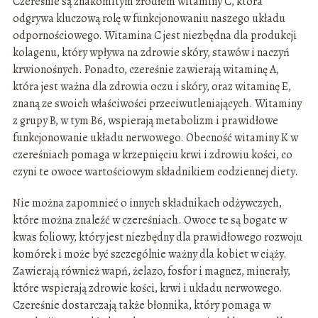
Czereśnie są znakomitym źródłem witaminy C, która
odgrywa kluczową rolę w funkcjonowaniu naszego układu
odpornościowego. Witamina C jest niezbędna dla produkcji
kolagenu, który wpływa na zdrowie skóry, stawów i naczyń
krwionośnych. Ponadto, czereśnie zawierają witaminę A,
która jest ważna dla zdrowia oczu i skóry, oraz witaminę E,
znaną ze swoich właściwości przeciwutleniających. Witaminy
z grupy B, w tym B6, wspierają metabolizm i prawidłowe
funkcjonowanie układu nerwowego. Obecność witaminy K w
czereśniach pomaga w krzepnięciu krwi i zdrowiu kości, co
czyni te owoce wartościowym składnikiem codziennej diety.
Nie można zapomnieć o innych składnikach odżywczych,
które można znaleźć w czereśniach. Owoce te są bogate w
kwas foliowy, który jest niezbędny dla prawidłowego rozwoju
komórek i może być szczególnie ważny dla kobiet w ciąży.
Zawierają również wapń, żelazo, fosfor i magnez, minerały,
które wspierają zdrowie kości, krwi i układu nerwowego.
Czereśnie dostarczają także błonnika, który pomaga w