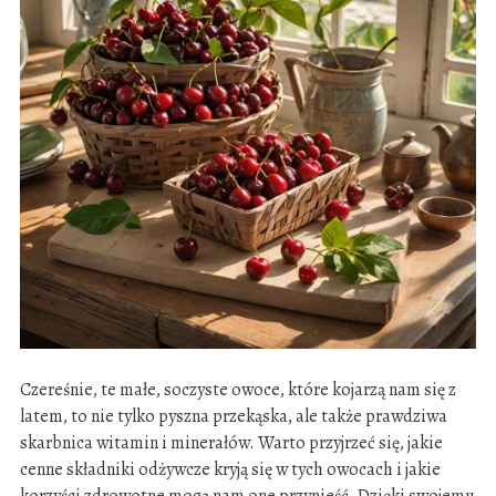
Czereśnie, te małe, soczyste owoce, które kojarzą nam się z
latem, to nie tylko pyszna przekąska, ale także prawdziwa
skarbnica witamin i minerałów. Warto przyjrzeć się, jakie
cenne składniki odżywcze kryją się w tych owocach i jakie