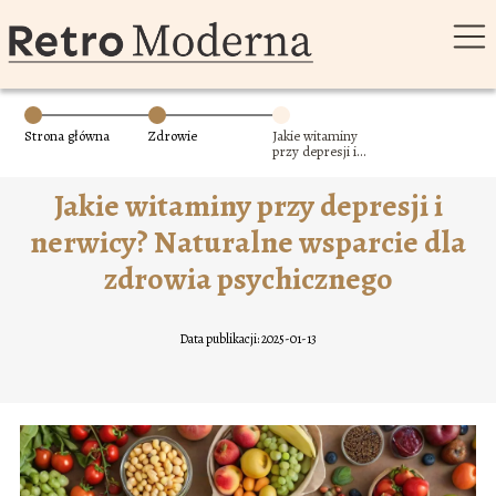
Strona główna
Zdrowie
Jakie witaminy
przy depresji i
nerwicy?
Naturalne
Jakie witaminy przy depresji i
wsparcie dla
zdrowia
psychicznego
nerwicy? Naturalne wsparcie dla
zdrowia psychicznego
Data publikacji: 2025-01-13