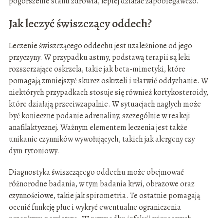
pogorszenie stanu zdrowia, lepiej działać zapobiegawczo.
Jak leczyć świszczący oddech?
Leczenie świszczącego oddechu jest uzależnione od jego
przyczyny. W przypadku astmy, podstawą terapii są leki
rozszerzające oskrzela, takie jak beta-mimetyki, które
pomagają zmniejszyć skurcz oskrzeli i ułatwić oddychanie. W
niektórych przypadkach stosuje się również kortykosteroidy,
które działają przeciwzapalnie. W sytuacjach nagłych może
być konieczne podanie adrenaliny, szczególnie w reakcji
anafilaktycznej. Ważnym elementem leczenia jest także
unikanie czynników wywołujących, takich jak alergeny czy
dym tytoniowy.
Diagnostyka świszczącego oddechu może obejmować
różnorodne badania, w tym badania krwi, obrazowe oraz
czynnościowe, takie jak spirometria. Te ostatnie pomagają
ocenić funkcję płuc i wykryć ewentualne ograniczenia