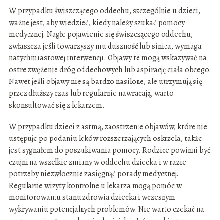
W przypadku świszczącego oddechu, szczególnie u dzieci,
ważne jest, aby wiedzieć, kiedy należy szukać pomocy
medycznej. Nagłe pojawienie się świszczącego oddechu,
zwłaszcza jeśli towarzyszy mu duszność lub sinica, wymaga
natychmiastowej interwencji. Objawy te mogą wskazywać na
ostre zwężenie dróg oddechowych lub aspirację ciała obcego.
Nawet jeśli objawy nie są bardzo nasilone, ale utrzymują się
przez dłuższy czas lub regularnie nawracają, warto
skonsultować się z lekarzem.
W przypadku dzieci z astmą, zaostrzenie objawów, które nie
ustępuje po podaniu leków rozszerzających oskrzela, także
jest sygnałem do poszukiwania pomocy. Rodzice powinni być
czujni na wszelkie zmiany w oddechu dziecka i w razie
potrzeby niezwłocznie zasięgnąć porady medycznej.
Regularne wizyty kontrolne u lekarza mogą pomóc w
monitorowaniu stanu zdrowia dziecka i wczesnym
wykrywaniu potencjalnych problemów. Nie warto czekać na