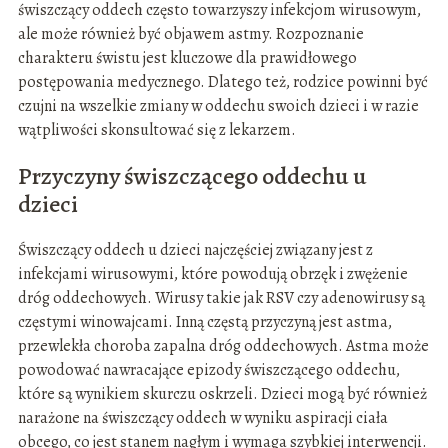
świszczący oddech często towarzyszy infekcjom wirusowym,
ale może również być objawem astmy. Rozpoznanie
charakteru świstu jest kluczowe dla prawidłowego
postępowania medycznego. Dlatego też, rodzice powinni być
czujni na wszelkie zmiany w oddechu swoich dzieci i w razie
wątpliwości skonsultować się z lekarzem.
Przyczyny świszczącego oddechu u
dzieci
Świszczący oddech u dzieci najczęściej związany jest z
infekcjami wirusowymi, które powodują obrzęk i zwężenie
dróg oddechowych. Wirusy takie jak RSV czy adenowirusy są
częstymi winowajcami. Inną częstą przyczyną jest astma,
przewlekła choroba zapalna dróg oddechowych. Astma może
powodować nawracające epizody świszczącego oddechu,
które są wynikiem skurczu oskrzeli. Dzieci mogą być również
narażone na świszczący oddech w wyniku aspiracji ciała
obcego, co jest stanem nagłym i wymaga szybkiej interwencji.