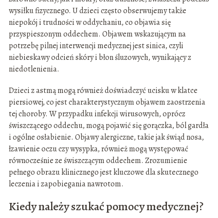
wysiłku fizycznego. U dzieci często obserwujemy także
niepokój i trudności w oddychaniu, co objawia się
przyspieszonym oddechem. Objawem wskazującym na
potrzebę pilnej interwencji medycznej jest sinica, czyli
niebieskawy odcień skóry i błon śluzowych, wynikający z
niedotlenienia.
Dzieci z astmą mogą również doświadczyć ucisku w klatce
piersiowej, co jest charakterystycznym objawem zaostrzenia
tej choroby. W przypadku infekcji wirusowych, oprócz
świszczącego oddechu, mogą pojawić się gorączka, ból gardła
i ogólne osłabienie. Objawy alergiczne, takie jak świąd nosa,
łzawienie oczu czy wysypka, również mogą występować
równocześnie ze świszczącym oddechem. Zrozumienie
pełnego obrazu klinicznego jest kluczowe dla skutecznego
leczenia i zapobiegania nawrotom.
Kiedy należy szukać pomocy medycznej?