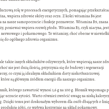
kluczową rolę w procesach energetycznych, pomagając przekształca
na, wspiera zdrowie skóry oraz oczu. Z kolei witamina B6 jest
a na nasze samopoczucie i funkcje poznawcze. Witamina B9, znana 
ąży, ponieważ wspiera rozwój płodu. Witamina B3, czyli niacyna, jest
 nerwowego i pokarmowego. Te witaminy, choć obecne w niewielk
 się do ogólnego zdrowia organizmu.
ale także innych składników odżywczych, które wspierają nasze zd
choć nie jest dużą ilością, przyczynia się do budowy i regeneracji
ecny, co czyni ją idealnym składnikiem diety niskotłuszczowej.
które są głównym źródłem energii dla naszego organizmu.
nnik, którego zawartość wynosi 1,6 g na 100 g. Błonnik wspomaga p
ając uczucie sytości. Warto również zwrócić uwagę na niską kaloryc
 g. Dzięki temu jest doskonałym wyborem dla osób dbających o linię
produkcję żółci, co wpływa korzystnie na układ pokarmowy.