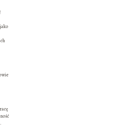
ć
jako
ich
rowie
racę
zność
.