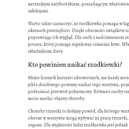
naturalnym antybiotykiem, posiadającym właściwośc
infekcjami.
Warto także zaznaczyć, że rzodkiewka pomaga w łagod
okresach przeziębień. Dzięki obecności związków sia
poprawiając ich wygląd. Dla osób z nadciśnieniem r
potasu, który pomaga regulować ciśnienie krwi. Wła
składnikiem diety.
Kto powinien unikać rzodkiewki?
Mimo licznych korzyści zdrowotnych, nie każdy moż
jelita drażliwego powinny unikać tego warzywa, pon
podrażniać przewód pokarmowy. Również osoby cier
może nasilać objawy choroby.
Choroby trzustki to kolejny powód, dla którego war
obecne w warzywie mogą wpływać na pracę trzustki,
organu. Dla większości ludzi rzodkiewka jest jedna