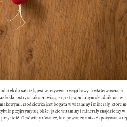
dodatek do sałatek, jest warzywem o wyjątkowych właściwościach
az lekko ostry smak sprawiają, że jest popularnym składnikiem w
smakowymi, rzodkiewka jest bogata w witaminy i minerały, które 
kule przyjrzymy się bliżej, jakie witaminy i minerały znajdziemy w
a przynieść. Omówimy również, kto powinien unikać spożywania te