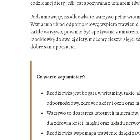
codziennej diety, jeśli jest spożywana z umiarem i
Podsumowując, rzodkiewka to warzywo pełne witamin
Wzmacnia układ odpornościowy, wspiera trawienie, a
każde warzywo, powinno być spożywane z umiarem, 
rzodkiewkę do swojej diety, możemy cieszyć się jej 
dobre samopoczucie.
Co warto zapamietać?:
Rzodkiewka jest bogata w witaminy, takie jak A
odpornościowy, zdrowie skóry i oczu oraz m
Warzywo to dostarcza istotnych minerałów, m
dla zdrowia kości, mięśni oraz układu nerw
Rzodkiewka wspomaga trawienie dzięki zawarto