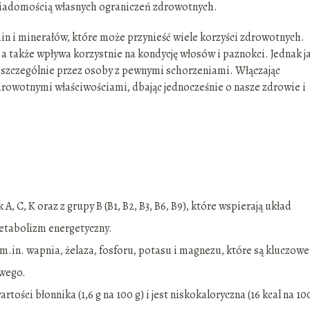
 świadomością własnych ograniczeń zdrowotnych.
 i minerałów, które może przynieść wiele korzyści zdrowotnych.
 także wpływa korzystnie na kondycję włosów i paznokci. Jednak j
szczególnie przez osoby z pewnymi schorzeniami. Włączając
zdrowotnymi właściwościami, dbając jednocześnie o nasze zdrowie i
, C, K oraz z grupy B (B1, B2, B3, B6, B9), które wspierają układ
etabolizm energetyczny.
.in. wapnia, żelaza, fosforu, potasu i magnezu, które są kluczowe
owego.
ści błonnika (1,6 g na 100 g) i jest niskokaloryczna (16 kcal na 10