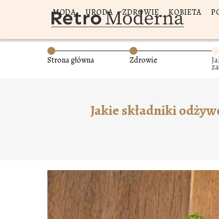
MODA
URODA
ZDROWIE
KOBIETA
P
Strona główna
Zdrowie
Ja
z
W
o
Jakie składniki odży