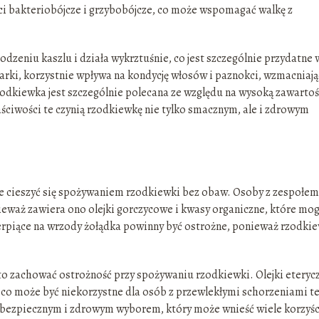
i bakteriobójcze i grzybobójcze, co może wspomagać walkę z
zeniu kaszlu i działa wykrztuśnie, co jest szczególnie przydatne 
rki, korzystnie wpływa na kondycję włosów i paznokci, wzmacniając
zodkiewka jest szczególnie polecana ze względu na wysoką zawarto
ściwości te czynią rzodkiewkę nie tylko smacznym, ale i zdrowym
e cieszyć się spożywaniem rzodkiewki bez obaw. Osoby z zespołem
ieważ zawiera ono olejki gorczycowe i kwasy organiczne, które mo
piące na wrzody żołądka powinny być ostrożne, ponieważ rzodki
to zachować ostrożność przy spożywaniu rzodkiewki. Olejki eteryc
 co może być niekorzystne dla osób z przewlekłymi schorzeniami t
k bezpiecznym i zdrowym wyborem, który może wnieść wiele korzyśc