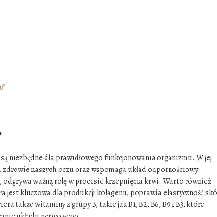
a?
?
 są niezbędne dla prawidłowego funkcjonowania organizmu. W jej
za zdrowie naszych oczu oraz wspomaga układ odpornościowy.
, odgrywa ważną rolę w procesie krzepnięcia krwi. Warto również
a jest kluczowa dla produkcji kolagenu, poprawia elastyczność skó
ra także witaminy z grupy B, takie jak B1, B2, B6, B9 i B3, które
wanie układu nerwowego.