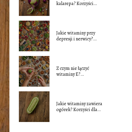
kalarepa? Korzyści
zdrowotne tego
warzywa
Jakie witaminy przy
depresji i nerwicy?
Naturalne wsparcie dla
zdrowia psychicznego
Z czym nie łączyć
witaminy E?
Najczęstsze błędy i
wskazówki
Jakie witaminy zawiera
ogórek? Korzyści dla
zdrowia i wartości
odżywcze