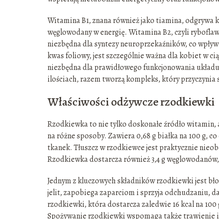
Witamina B1, znana również jako tiamina, odgrywa 
węglowodany w energię. Witamina B2, czyli ryboflawi
niezbędna dla syntezy neuroprzekaźników, co wpływ
kwas foliowy, jest szczególnie ważna dla kobiet w ci
niezbędna dla prawidłowego funkcjonowania układu
ilościach, razem tworzą kompleks, który przyczynia
Właściwości odżywcze rzodkiewki
Rzodkiewka to nie tylko doskonałe źródło witamin, 
na różne sposoby. Zawiera 0,68 g białka na 100 g, co 
tkanek. Tłuszcz w rzodkiewce jest praktycznie nieob
Rzodkiewka dostarcza również 3,4 g węglowodanów, 
Jednym z kluczowych składników rzodkiewki jest bło
jelit, zapobiega zaparciom i sprzyja odchudzaniu, d
rzodkiewki, która dostarcza zaledwie 16 kcal na 100
Spożywanie rzodkiewki wspomaga także trawienie i 