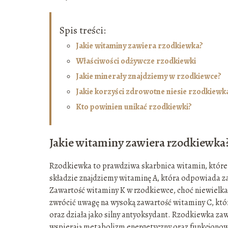
Spis treści:
Jakie witaminy zawiera rzodkiewka?
Właściwości odżywcze rzodkiewki
Jakie minerały znajdziemy w rzodkiewce?
Jakie korzyści zdrowotne niesie rzodkiewk
Kto powinien unikać rzodkiewki?
Jakie witaminy zawiera rzodkiewka
Rzodkiewka to prawdziwa skarbnica witamin, które
składzie znajdziemy witaminę A, która odpowiada 
Zawartość witaminy K w rzodkiewce, choć niewielka
zwrócić uwagę na wysoką zawartość witaminy C, któr
oraz działa jako silny antyoksydant. Rzodkiewka zawie
wspierają metabolizm energetyczny oraz funkcjono