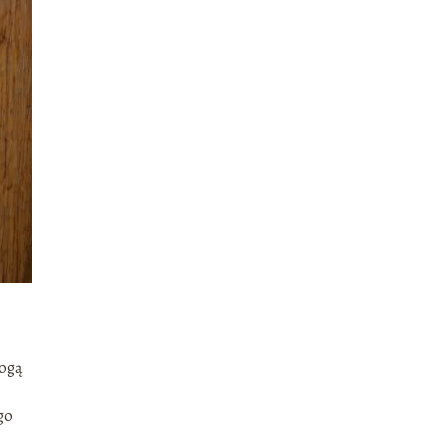
mogą
go