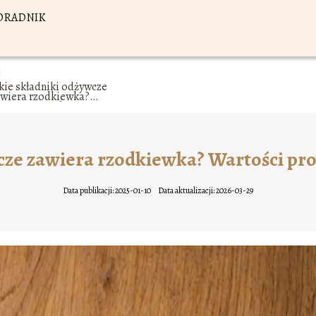
ORADNIK
kie składniki odżywcze
awiera rzodkiewka?
artości prozdrowotne i
dżywcze
wcze zawiera rzodkiewka? Wartości pr
Data publikacji: 2025-01-10
Data aktualizacji: 2026-03-29