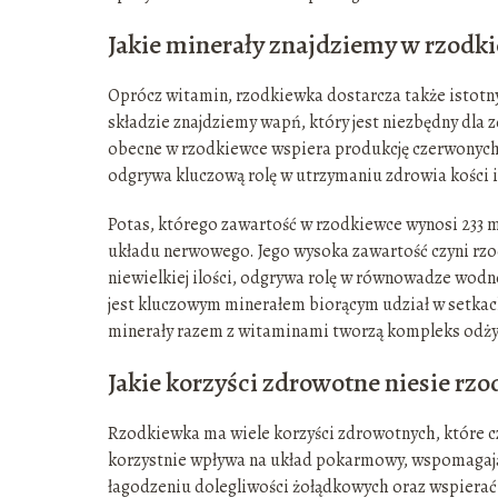
Jakie minerały znajdziemy w rzodk
Oprócz witamin, rzodkiewka dostarcza także istotny
składzie znajdziemy wapń, który jest niezbędny dla
obecne w rzodkiewce wspiera produkcję czerwonych k
odgrywa kluczową rolę w utrzymaniu zdrowia kości 
Potas, którego zawartość w rzodkiewce wynosi 233 m
układu nerwowego. Jego wysoka zawartość czyni rzod
niewielkiej ilości, odgrywa rolę w równowadze wodn
jest kluczowym minerałem biorącym udział w setkach
minerały razem z witaminami tworzą kompleks odżyw
Jakie korzyści zdrowotne niesie rz
Rzodkiewka ma wiele korzyści zdrowotnych, które cz
korzystnie wpływa na układ pokarmowy, wspomagają
łagodzeniu dolegliwości żołądkowych oraz wspierać