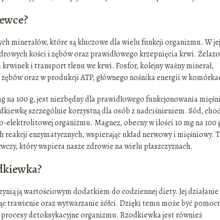
iewce?
ch minerałów, które są kluczowe dla wielu funkcji organizmu. W je
 zdrowych kości i zębów oraz prawidłowego krzepnięcia krwi. Żelazo
rwinek i transport tlenu we krwi. Fosfor, kolejny ważny minerał,
i zębów oraz w produkcji ATP, głównego nośnika energii w komórka
g na 100 g, jest niezbędny dla prawidłowego funkcjonowania mięśni
kiewkę szczególnie korzystną dla osób z nadciśnieniem. Sód, cho
o-elektrolitowej organizmu. Magnez, obecny w ilości 10 mg na 100 
 reakcji enzymatycznych, wspierając układ nerwowy i mięśniowy. T
czy, który wspiera nasze zdrowie na wielu płaszczyznach.
odkiewka?
ynią ją wartościowym dodatkiem do codziennej diety. Jej działanie
c trawienie oraz wytwarzanie żółci. Dzięki temu może być pomoc
 procesy detoksykacyjne organizmu. Rzodkiewka jest również