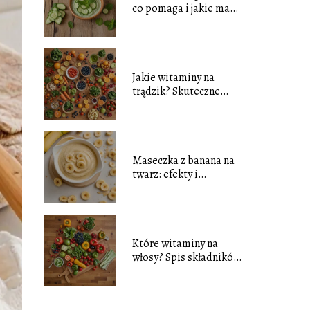
co pomaga i jakie ma
właściwości?
Jakie witaminy na
trądzik? Skuteczne
składniki na zdrową
skórę
Maseczka z banana na
twarz: efekty i
właściwości
pielęgnacyjne
Które witaminy na
włosy? Spis składników
dla zdrowych i silnych
włosów