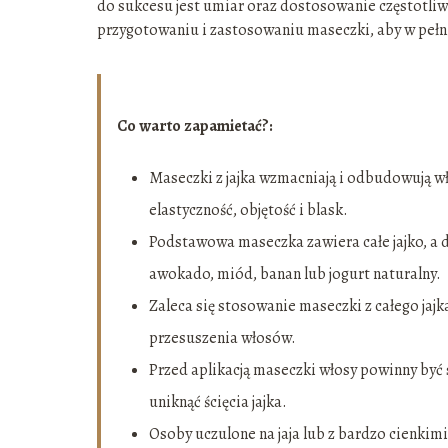
do sukcesu jest umiar oraz dostosowanie częstotliw
przygotowaniu i zastosowaniu maseczki, aby w pełni 
Co warto zapamietać?:
Maseczki z jajka wzmacniają i odbudowują w
elastyczność, objętość i blask.
Podstawowa maseczka zawiera całe jajko, a d
awokado, miód, banan lub jogurt naturalny.
Zaleca się stosowanie maseczki z całego jajk
przesuszenia włosów.
Przed aplikacją maseczki włosy powinny być s
uniknąć ścięcia jajka.
Osoby uczulone na jaja lub z bardzo cienkim