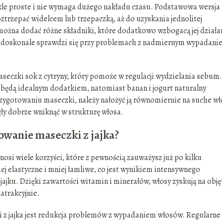
ykle proste i nie wymaga dużego nakładu czasu. Podstawowa wersja
roztrzepać widelcem lub trzepaczką, aż do uzyskania jednolitej
 można dodać różne składniki, które dodatkowo wzbogacą jej działa
em doskonale sprawdzi się przy problemach z nadmiernym wypadani
maseczki sok z cytryny, który pomoże w regulacji wydzielania sebum.
będą idealnym dodatkiem, natomiast banan i jogurt naturalny
ygotowaniu maseczki, należy nałożyć ją równomiernie na suche wło
ły dobrze wniknąć w strukturę włosa.
sowanie maseczki z jajka?
nosi wiele korzyści, które z pewnością zauważysz już po kilku
iej elastyczne i mniej łamliwe, co jest wynikiem intensywnego
ajku. Dzięki zawartości witamin i minerałów, włosy zyskują na obję
 atrakcyjnie.
z jajka jest redukcja problemów z wypadaniem włosów. Regularne