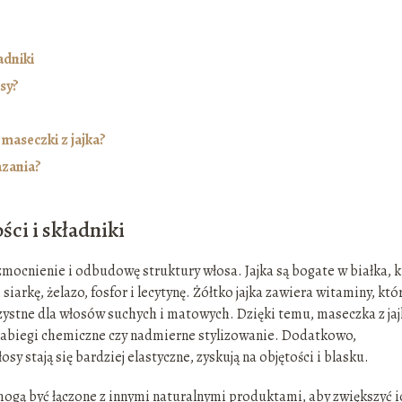
adniki
osy?
maseczki z jajka?
azania?
ści i składniki
zmocnienie i odbudowę struktury włosa. Jajka są bogate w białka, 
iarkę, żelazo, fosfor i lecytynę. Żółtko jajka zawiera witaminy, któ
orzystne dla włosów suchych i matowych. Dzięki temu, maseczka z ja
 zabiegi chemiczne czy nadmierne stylizowanie. Dodatkowo,
 stają się bardziej elastyczne, zyskują na objętości i blasku.
 mogą być łączone z innymi naturalnymi produktami, aby zwiększyć i