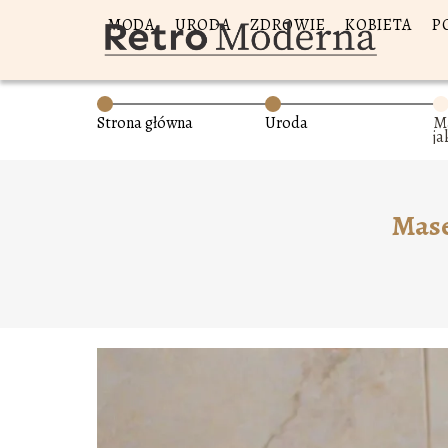
MODA
URODA
ZDROWIE
KOBIETA
P
Strona główna
Uroda
Ma
ja
Mase