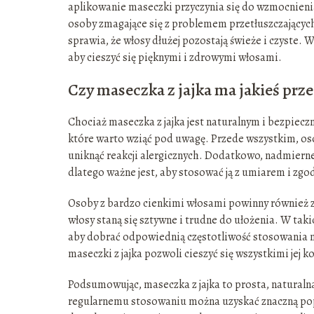
aplikowanie maseczki przyczynia się do wzmocnieni
osoby zmagające się z problemem przetłuszczającyc
sprawia, że włosy dłużej pozostają świeże i czyste. W
aby cieszyć się pięknymi i zdrowymi włosami.
Czy maseczka z jajka ma jakieś pr
Chociaż maseczka z jajka jest naturalnym i bezpiec
które warto wziąć pod uwagę. Przede wszystkim, os
uniknąć reakcji alergicznych. Dodatkowo, nadmier
dlatego ważne jest, aby stosować ją z umiarem i zgo
Osoby z bardzo cienkimi włosami powinny również
włosy staną się sztywne i trudne do ułożenia. W tak
aby dobrać odpowiednią częstotliwość stosowania 
maseczki z jajka pozwoli cieszyć się wszystkimi jej
Podsumowując, maseczka z jajka to prosta, natural
regularnemu stosowaniu można uzyskać znaczną popra