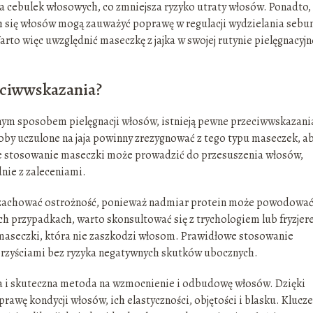
a cebulek włosowych, co zmniejsza ryzyko utraty włosów. Ponadto,
h się włosów mogą zauważyć poprawę w regulacji wydzielania sebu
arto więc uwzględnić maseczkę z jajka w swojej rutynie pielęgnacyjne
zeciwwskazania?
znym sposobem pielęgnacji włosów, istnieją pewne przeciwwskazani
oby uczulone na jaja powinny zrezygnować z tego typu maseczek, a
ne stosowanie maseczki może prowadzić do przesuszenia włosów,
dnie z zaleceniami.
 zachować ostrożność, ponieważ nadmiar protein może powodować
ich przypadkach, warto skonsultować się z trychologiem lub fryzjer
maseczki, która nie zaszkodzi włosom. Prawidłowe stosowanie
 korzyściami bez ryzyka negatywnych skutków ubocznych.
na i skuteczna metoda na wzmocnienie i odbudowę włosów. Dzięki
wę kondycji włosów, ich elastyczności, objętości i blasku. Klucz