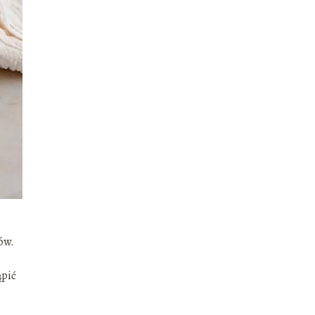
ów.
ąpić