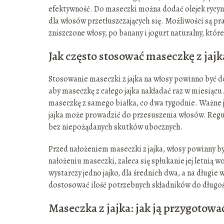
efektywność. Do maseczki można dodać olejek rycyno
dla włosów przetłuszczających się. Możliwości są p
zniszczone włosy, po banany i jogurt naturalny, któ
Jak często stosować maseczkę z jajk
Stosowanie maseczki z jajka na włosy powinno być d
aby maseczkę z całego jajka nakładać raz w miesiąc
maseczkę z samego białka, co dwa tygodnie. Ważne je
jajka może prowadzić do przesuszenia włosów. Regul
bez niepożądanych skutków ubocznych.
Przed nałożeniem maseczki z jajka, włosy powinny b
nałożeniu maseczki, zaleca się spłukanie jej letnią w
wystarczy jedno jajko, dla średnich dwa, a na długie
dostosować ilość potrzebnych składników do długośc
Maseczka z jajka: jak ją przygotowa