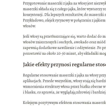
Przygotowanie maseczki z jajka na włosy jest niezw
maseczki składa się z całego jajka, które wystarczy 
konsystencji. Dla lepszych rezultatów, do maseczki
Przykładowo, olejek rycynowy w połączeniu z jajki
włosów.
Jeśli włosy są przetłuszczające się, warto dodać do 
włosów zniszczonych i suchych, awokado oraz miód 
zapewnią dodatkowe nawilżenie i odżywienie. Po prz
pozostawić na około 20-30 minut, aby składniki mog
Jakie efekty przynosi regularne sto
Regularne stosowanie maseczki z jajka na włosy przy
aplikacjach. Przede wszystkim, włosy stają się bardz
wzmocnienia struktury włosa przez białka obecne w j
i blasku, co sprawia, że wyglądają zdrowiej i bardziej
Kolejnym pozytywnym efektem stosowania maseczki 