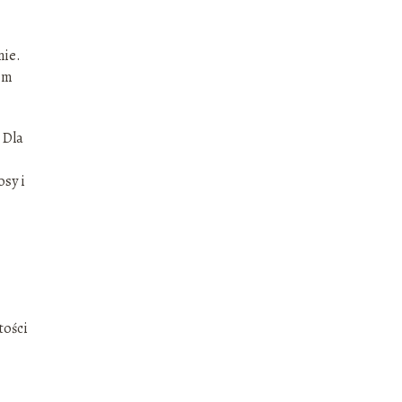
nie.
em
 Dla
sy i
tości