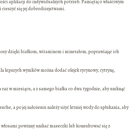
ości aplikacji do indywidualnych potrzeb. Pamiętaj o właściwym
cieszyć się jej dobrodziejstwami.
łosy dzięki białkom, witaminom i minerałom, poprawiając ich
la lepszych wyników można dodać olejek rycynowy, cytrynę,
a raz w miesiącu, a z samego białka co dwa tygodnie, aby uniknąć
uche, a po jej nałożeniu należy użyć letniej wody do spłukania, aby
i włosami powinny unikać maseczki lub konsultować się z