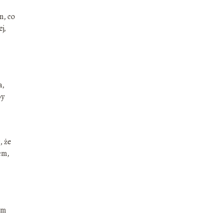
m, co
j,
a,
by
, że
em,
em