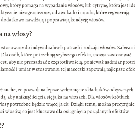
wy, który pomaga na wypadanie włosów, lub cytrynę, która jest id
raktycznie nieograniczone, od awokado i miodu, które regenerują
re dodatkowo nawilżają i poprawiają kondycję włosów.
a na włosy?
ostosowane do indywidualnych potrzeb i rodzaju włosów. Zaleca si
u. Dla osób, które potrzebują szybszego efektu, można zastosować
st, aby nie przesadzać z częstotliwością, ponieważ nadmiar protei
arność i umiar w stosowaniu tej maseczki zapewnią najlepsze efek
yć suche, co pozwoli na lepsze wchłonięcie składników odżywczych.
odą, aby uniknąć ścięcia się jajka na włosach. Dla włosów krótkich
 włosy potrzebne będzie więcej jajek. Dzięki temu, można precyzyjnie
i włosów, co jest kluczowe dla osiągnięcia pożądanych efektów.
ć?