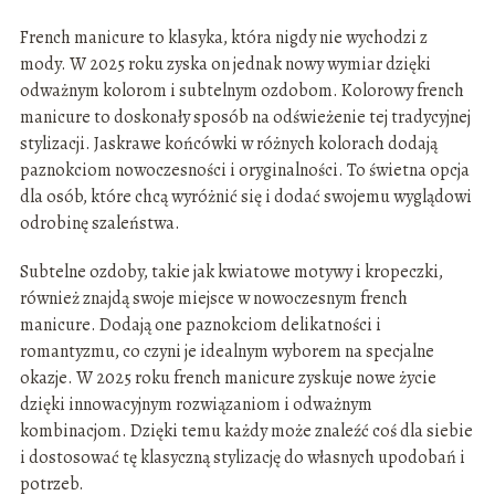
French manicure to klasyka, która nigdy nie wychodzi z
mody. W 2025 roku zyska on jednak nowy wymiar dzięki
odważnym kolorom i subtelnym ozdobom. Kolorowy french
manicure to doskonały sposób na odświeżenie tej tradycyjnej
stylizacji. Jaskrawe końcówki w różnych kolorach dodają
paznokciom nowoczesności i oryginalności. To świetna opcja
dla osób, które chcą wyróżnić się i dodać swojemu wyglądowi
odrobinę szaleństwa.
Subtelne ozdoby, takie jak kwiatowe motywy i kropeczki,
również znajdą swoje miejsce w nowoczesnym french
manicure. Dodają one paznokciom delikatności i
romantyzmu, co czyni je idealnym wyborem na specjalne
okazje. W 2025 roku french manicure zyskuje nowe życie
dzięki innowacyjnym rozwiązaniom i odważnym
kombinacjom. Dzięki temu każdy może znaleźć coś dla siebie
i dostosować tę klasyczną stylizację do własnych upodobań i
potrzeb.