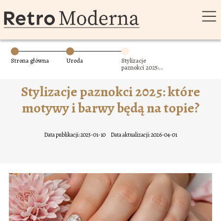
Strona główna
Uroda
Stylizacje
paznokci 2025:
które motywy i
barwy będą na
Stylizacje paznokci 2025: które
topie?
motywy i barwy będą na topie?
Data publikacji: 2025-01-10
Data aktualizacji: 2026-04-01