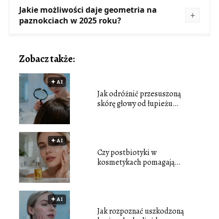
Jakie możliwości daje geometria na
paznokciach w 2025 roku?
Zobacz także:
🟅 AI
Jak odróżnić przesuszoną
skórę głowy od łupieżu
tłustego?
🟅 AI
Czy postbiotyki w
kosmetykach pomagają
odbudować mikrobiom skóry?
🟅 AI
Jak rozpoznać uszkodzoną