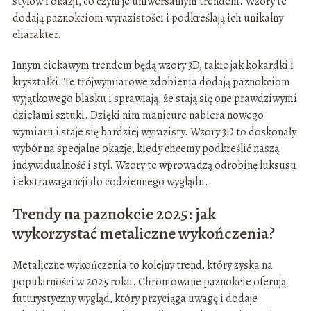
stylów i okazji, co czyni je uniwersalnym trendem. Wzory te
dodają paznokciom wyrazistości i podkreślają ich unikalny
charakter.
Innym ciekawym trendem będą wzory 3D, takie jak kokardki i
kryształki. Te trójwymiarowe zdobienia dodają paznokciom
wyjątkowego blasku i sprawiają, że stają się one prawdziwymi
dziełami sztuki. Dzięki nim manicure nabiera nowego
wymiaru i staje się bardziej wyrazisty. Wzory 3D to doskonały
wybór na specjalne okazje, kiedy chcemy podkreślić naszą
indywidualność i styl. Wzory te wprowadzą odrobinę luksusu
i ekstrawagancji do codziennego wyglądu.
Trendy na paznokcie 2025: jak
wykorzystać metaliczne wykończenia?
Metaliczne wykończenia to kolejny trend, który zyska na
popularności w 2025 roku. Chromowane paznokcie oferują
futurystyczny wygląd, który przyciąga uwagę i dodaje