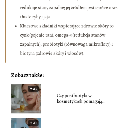
redukuje stany zapalne; jej źródłem jest słońce oraz
tłuste ryby i jaja.
Kluczowe składniki wspierające zdrowie skóry to
cynk (gojenie ran), omega-3 (redukcja stanów
zapalnych), probiotyki (równowaga mikroflory) i
biotyna (zdrowie skóry i włosów).
Zobacz także:
🟅 AI
Czy postbiotyki w
kosmetykach pomagają
odbudować mikrobiom skóry?
🟅 AI