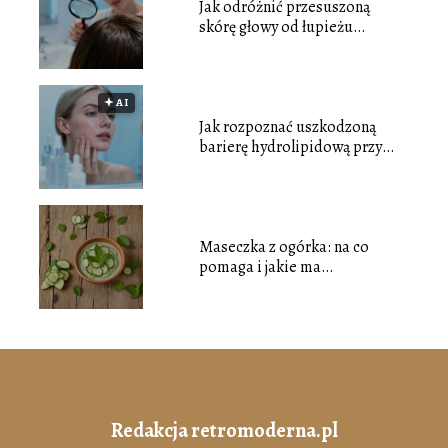
Jak odróżnić przesuszoną
skórę głowy od łupieżu
tłustego?
🟅 AI
Jak rozpoznać uszkodzoną
barierę hydrolipidową przy
cerze tłustej?
Maseczka z ogórka: na co
pomaga i jakie ma
właściwości?
Redakcja retromoderna.pl