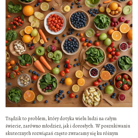
Trądzik to problem, który dotyka wielu ludzi na całym
świecie, zarówno młodzież, jak i dorosłych. W poszukiwaniu
skutecznych rozwiązań często zwracamy się ku różnym