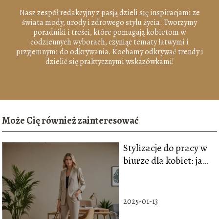
Nasz zespół redakcyjny z pasją dzieli się inspiracjami ze
świata mody, urody i zdrowego stylu życia. Tworzymy
poradniki i treści, które pomagają kobietom w
codziennych wyborach, czyniąc tematy łatwymi i
przyjemnymi do odkrywania. Kochamy odkrywać trendy i
dzielić się praktycznymi wskazówkami!
Może Cię również zainteresować
Stylizacje do pracy w
biurze dla kobiet: jak
wyglądać
profesjonalnie i
modnie
2025-01-13