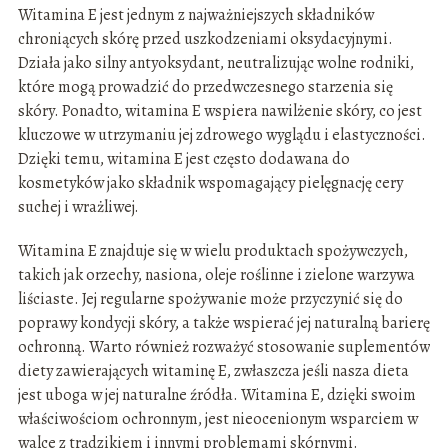
Witamina E jest jednym z najważniejszych składników
chroniących skórę przed uszkodzeniami oksydacyjnymi.
Działa jako silny antyoksydant, neutralizując wolne rodniki,
które mogą prowadzić do przedwczesnego starzenia się
skóry. Ponadto, witamina E wspiera nawilżenie skóry, co jest
kluczowe w utrzymaniu jej zdrowego wyglądu i elastyczności.
Dzięki temu, witamina E jest często dodawana do
kosmetyków jako składnik wspomagający pielęgnację cery
suchej i wrażliwej.
Witamina E znajduje się w wielu produktach spożywczych,
takich jak orzechy, nasiona, oleje roślinne i zielone warzywa
liściaste. Jej regularne spożywanie może przyczynić się do
poprawy kondycji skóry, a także wspierać jej naturalną barierę
ochronną. Warto również rozważyć stosowanie suplementów
diety zawierających witaminę E, zwłaszcza jeśli nasza dieta
jest uboga w jej naturalne źródła. Witamina E, dzięki swoim
właściwościom ochronnym, jest nieocenionym wsparciem w
walce z trądzikiem i innymi problemami skórnymi.