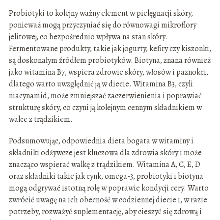
Probiotyki to kolejny ważny element w pielęgnacji skóry,
ponieważ mogą przyczyniać się do równowagi mikroflory
jelitowej, co bezpośrednio wpływa na stan skóry.
Fermentowane produkty, takie jak jogurty, kefiry czy kiszonki,
są doskonałym źródłem probiotyków. Biotyna, znana również
jako witamina B7, wspiera zdrowie skóry, włosów i paznokci,
dlatego warto uwzględnić ją w diecie. Witamina B3, czyli
niacynamid, może zmniejszać zaczerwienienia i poprawiać
strukturę skóry, co czyni ją kolejnym cennym składnikiem w
walce z trądzikiem.
Podsumowując, odpowiednia dieta bogata w witaminy i
składniki odżywcze jest kluczowa dla zdrowia skóry i może
znacząco wspierać walkę z trądzikiem. Witamina A, C, E, D
oraz składniki takie jak cynk, omega-3, probiotyki i biotyna
mogą odgrywać istotną rolę w poprawie kondycji cery. Warto
zwrócić uwagę na ich obecność w codziennej diecie i, w razie
potrzeby, rozważyć suplementację, aby cieszyć się zdrową i