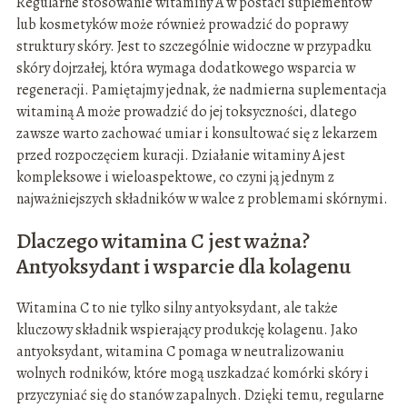
Regularne stosowanie witaminy A w postaci suplementów
lub kosmetyków może również prowadzić do poprawy
struktury skóry. Jest to szczególnie widoczne w przypadku
skóry dojrzałej, która wymaga dodatkowego wsparcia w
regeneracji. Pamiętajmy jednak, że nadmierna suplementacja
witaminą A może prowadzić do jej toksyczności, dlatego
zawsze warto zachować umiar i konsultować się z lekarzem
przed rozpoczęciem kuracji. Działanie witaminy A jest
kompleksowe i wieloaspektowe, co czyni ją jednym z
najważniejszych składników w walce z problemami skórnymi.
Dlaczego witamina C jest ważna?
Antyoksydant i wsparcie dla kolagenu
Witamina C to nie tylko silny antyoksydant, ale także
kluczowy składnik wspierający produkcję kolagenu. Jako
antyoksydant, witamina C pomaga w neutralizowaniu
wolnych rodników, które mogą uszkadzać komórki skóry i
przyczyniać się do stanów zapalnych. Dzięki temu, regularne