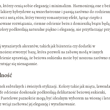
h, którzy cenią sobie elegancję i minimalizm. Harmonizują one z b
e lakiery hybrydowe są wszechstronne i pasują zarówno do codzienn
beż z nutą różu, który tworzy romantyczny efekt, łącząc ciepło z
tonowane rozwiązania, ciemne odcienie beżu z domieszką brązu będą
olory podkreślają naturalne piękno i elegancję, nie przytłaczając prz
 wyrazistych akcentów, takich jak biżuteria czy dodatki w
 możesz stworzyć bazę, która pozwoli na zabawę modą w innych
 odcienie sprawiają, że beżowa sukienka może być noszona zarówno 
entując się nienagannie.
elność
ek subtelnych i świeżych stylizacji. Kolory takie jak mięta, lawenda
. Te odcienie doskonale podkreślają delikatność beżowej sukienki,
 Pastelowe paznokcie mogą być idealnym wyborem na wiosnę i lato
e wciąż zachować jej elegancję i wyrafinowanie.