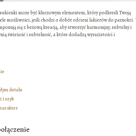
ukienki może być kluczowym elementem, który podkreśli Twoją
iele możliwości, jeśli chodzi o dobór odcieni lakierów do paznokci.
omponują się z beżową kreacją, aby stworzyć harmonijny, subtelny i
nią świeżość i subtelność, a które dodadzą wyrazistości i
ie
żdym detalu
 i szyk
charakter
połączenie