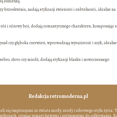
wą sukienką.
zy brzoskwinia, nadają stylizacji świeżości i subtelności, idealne na
 róż i różowy beż, dodają romantycznego charakteru, komponując s
gund czy głęboka czerwień, wprowadzają wyrazistość i szyk, idealne
ebro, złoto czy miedź, dodają stylizacji blasku i nowoczesnego
Redakcja retromoderna.pl
ieli się inspiracjami ze świata mody, urody i zdrowego stylu życia. 
borach, czyniąc tematy łatwymi i przyjemnymi do odkrywania. Ko