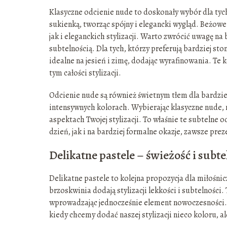
Klasyczne odcienie nude to doskonały wybór dla tyc
sukienką, tworząc spójny i elegancki wygląd. Beżow
jak i eleganckich stylizacji. Warto zwrócić uwagę na 
subtelnością. Dla tych, którzy preferują bardziej s
idealne na jesień i zimę, dodając wyrafinowania. Te k
tym całości stylizacji.
Odcienie nude są również świetnym tłem dla bardziej
intensywnych kolorach. Wybierając klasyczne nude,
aspektach Twojej stylizacji. To właśnie te subtelne
dzień, jak i na bardziej formalne okazje, zawsze prez
Delikatne pastele – świeżość i subt
Delikatne pastele to kolejna propozycja dla miłośnicz
brzoskwinia dodają stylizacji lekkości i subtelności
wprowadzając jednocześnie element nowoczesności.
kiedy chcemy dodać naszej stylizacji nieco koloru, al