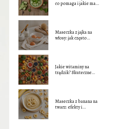
co pomaga i jakie ma
właściwości?
Maseczka z jajka na
włosy: jak często
stosować?
Jakie witaminy na
trądzik? Skuteczne
składniki na zdrową
skórę
Maseczka z banana na
twarz: efekty i
właściwości
pielęgnacyjne