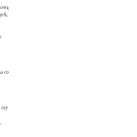
eżową
ych,
y
na co
 czy
,