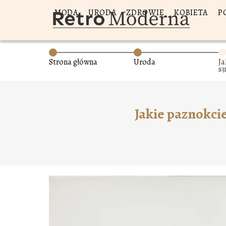
MODA
URODA
ZDROWIE
KOBIETA
P
Strona główna
Uroda
Ja
su
el
Jakie paznokci