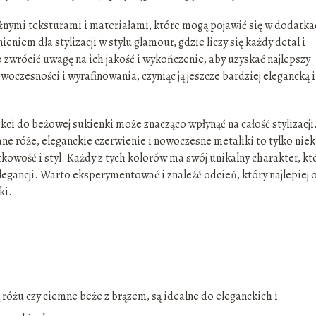
óżnymi teksturami i materiałami, które mogą pojawić się w dodatk
niem dla stylizacji w stylu glamour, gdzie liczy się każdy detal i
zwrócić uwagę na ich jakość i wykończenie, aby uzyskać najlepszy
oczesności i wyrafinowania, czyniąc ją jeszcze bardziej elegancką i
 do beżowej sukienki może znacząco wpłynąć na całość stylizacji
ne róże, eleganckie czerwienie i nowoczesne metaliki to tylko nie
kowość i styl. Każdy z tych kolorów ma swój unikalny charakter, kt
legancji. Warto eksperymentować i znaleźć odcień, który najlepiej
ki.
ą różu czy ciemne beże z brązem, są idealne do eleganckich i