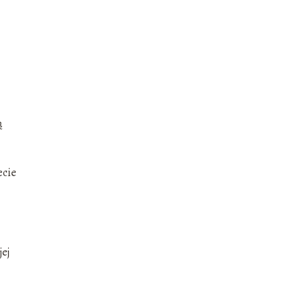
ą
ecie
jej