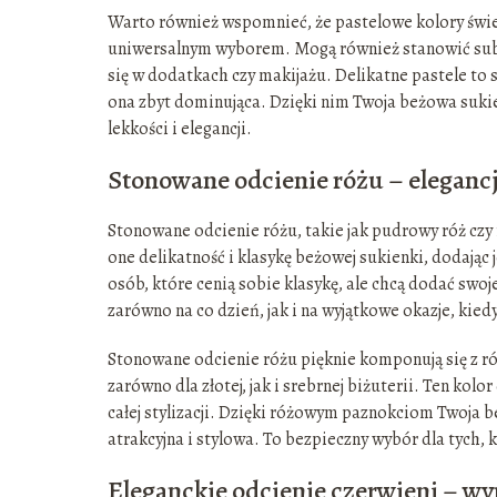
Warto również wspomnieć, że pastelowe kolory świet
uniwersalnym wyborem. Mogą również stanowić subte
się w dodatkach czy makijażu. Delikatne pastele to s
ona zbyt dominująca. Dzięki nim Twoja beżowa sukie
lekkości i elegancji.
Stonowane odcienie różu – eleganc
Stonowane odcienie różu, takie jak pudrowy róż czy 
one delikatność i klasykę beżowej sukienki, dodając 
osób, które cenią sobie klasykę, ale chcą dodać swoj
zarówno na co dzień, jak i na wyjątkowe okazje, kied
Stonowane odcienie różu pięknie komponują się z 
zarówno dla złotej, jak i srebrnej biżuterii. Ten kol
całej stylizacji. Dzięki różowym paznokciom Twoja b
atrakcyjna i stylowa. To bezpieczny wybór dla tych, 
Eleganckie odcienie czerwieni – wyr