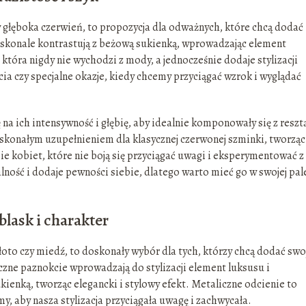
y głęboka czerwień, to propozycja dla odważnych, które chcą dodać
y doskonale kontrastują z beżową sukienką, wprowadzając element
która nigdy nie wychodzi z mody, a jednocześnie dodaje stylizacji
cia czy specjalne okazje, kiedy chcemy przyciągać wzrok i wyglądać
a ich intensywność i głębię, aby idealnie komponowały się z reszt
skonałym uzupełnieniem dla klasycznej czerwonej szminki, tworząc
ie kobiet, które nie boją się przyciągać uwagi i eksperymentować z
ność i dodaje pewności siebie, dlatego warto mieć go w swojej pal
lask i charakter
łoto czy miedź, to doskonały wybór dla tych, którzy chcą dodać swo
czne paznokcie wprowadzają do stylizacji element luksusu i
ienką, tworząc elegancki i stylowy efekt. Metaliczne odcienie to
y, aby nasza stylizacja przyciągała uwagę i zachwycała.