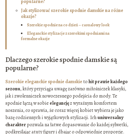
popularne?
Jak stylizować szerokie spodnie damskie na różne
okazje?
Szerokie spodnie na co dzień – casualowy look
Eleganckie stylizacje z szerokimi spodniami na
formalne okazje
Dlaczego szerokie spodnie damskie są
popularne?
Szerokie eleganckie spodnie damskie
to
hit prawie każdego
sezonu
, który przyciąga uwagę zarówno miłośniczek klasyki,
jak i zwolenniczek nowoczesnego podejścia do mody. Te
spodnie łączą w sobie
elegancję
z wyraźnym komfortem
noszenia, co sprawia, że coraz więcej kobiet wybiera je jako
bazę codziennych i wyjątkowych stylizacji. Ich
uniwersalny
charakter
pozwala na łatwe dopasowanie do każdej sylwetki,
podkreślając atuty figury i dbając o odpowiednie proporcje.