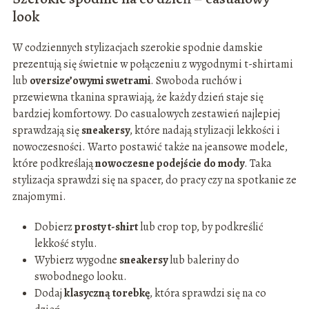
look
W codziennych stylizacjach szerokie spodnie damskie
prezentują się świetnie w połączeniu z wygodnymi t-shirtami
lub
oversize’owymi swetrami
. Swoboda ruchów i
przewiewna tkanina sprawiają, że każdy dzień staje się
bardziej komfortowy. Do casualowych zestawień najlepiej
sprawdzają się
sneakersy
, które nadają stylizacji lekkości i
nowoczesności. Warto postawić także na jeansowe modele,
które podkreślają
nowoczesne podejście do mody
. Taka
stylizacja sprawdzi się na spacer, do pracy czy na spotkanie ze
znajomymi.
Dobierz
prosty t-shirt
lub crop top, by podkreślić
lekkość stylu.
Wybierz wygodne
sneakersy
lub baleriny do
swobodnego looku.
Dodaj
klasyczną torebkę
, która sprawdzi się na co