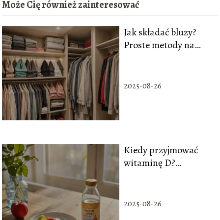
Może Cię również zainteresować
Jak składać bluzy?
Proste metody na
porządek w szafie
2025-08-26
Kiedy przyjmować
witaminę D?
Przewodnik po
dawkowaniu i
absorpcji
2025-08-26